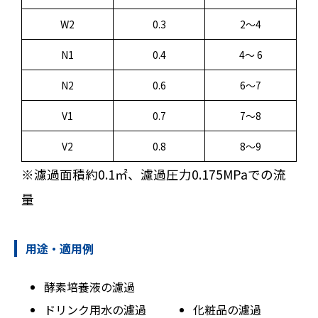
W2
0.3
2～4
N1
0.4
4～ 6
N2
0.6
6～7
V1
0.7
7～8
V2
0.8
8～9
※濾過面積約0.1㎡、濾過圧力0.175MPaでの流
量
用途・適用例
酵素培養液の濾過
ドリンク用水の濾過
化粧品の濾過