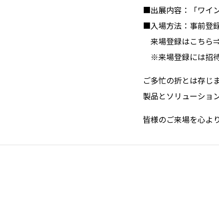
■出展内容：「ワイ
■入場方法：事前登
来場登録はこちら
※来場登録には招待コ
ご多忙の折とは存じ
製品とソリューショ
皆様のご来場を心よ